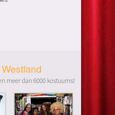
pen u
k Westland
bben meer dan 6000 kostuums!