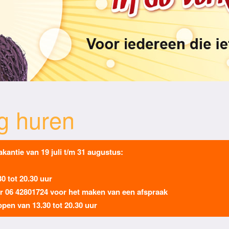
g huren
kantie van 19 juli t/m 31 augustus:
30 tot 20.30 uur
ar
06 42801724
voor het maken van een afspraak
pen van 13.30 tot 20.30 uur