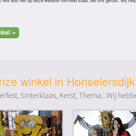
u iets wat niet op deze website vermeld staat, bel ons gerust. Wij hel
kel »
ze winkel in Honselersdij
rfest, Sinterklaas, Kerst, Thema...Wij he