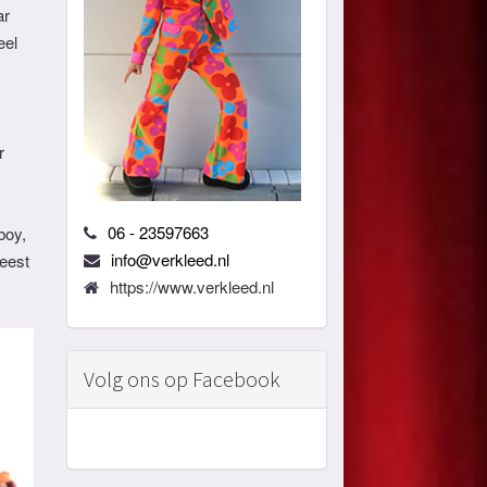
ar
eel
r
06 - 23597663
boy,
info@verkleed.nl
eest
https://www.verkleed.nl
Volg ons op Facebook